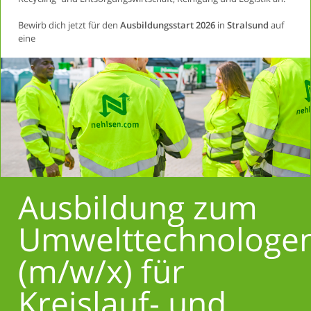
Bewirb dich jetzt für den
Ausbildungsstart 2026
in
Stralsund
auf
eine
Ausbildung zum
Umwelttechnologe
(m/w/x)
für
Kreislauf- und